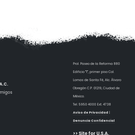
Prol. Paseo de la Reforma 880
Edificio "T", primer piso Col.
Lomas de Santa Fé, Alc. Álvaro
A.C.
Obregón
C.P. 01219, Ciudad de
amigos
México.
Tel. 5950 4000 Ext. 4738
Aviso de Privacidad
|
Denuncia Confidencial
>> Site for U.S.A.