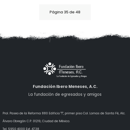
Página 35 de 48
Fundación Ibero Meneses, A.C.
La fundación de egresados y amigos
Prol. Paseo de la Reforma 880 Edificio "T", primer piso Col. Lomas de Santa Fé, Alc.
Álvaro Obregón
C.P. 01219, Ciudad de México.
Tel. 5950 4000 Ext. 4738