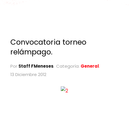
Convocatoria torneo
relámpago.
Por
Staff FMeneses
Categoría:
General
13 Diciembre 2012