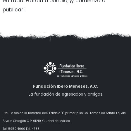
entrada. Edítala o bórrala, ¡y comienza a
publicar!.
Fundación Ibero Meneses, A.C.
La fundación de egresados y amigos
Prol. Paseo de la Reforma 880 Edificio "T", primer piso Col. Lomas de Santa Fé, Alc.
Álvaro Obregón
C.P. 01219, Ciudad de México.
Tel. 5950 4000 Ext. 4738