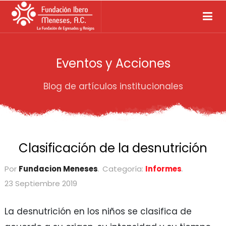
Eventos y Acciones
Blog de artículos institucionales
Clasificación de la desnutrición
Por
Fundacion Meneses
Categoría:
Informes
23 Septiembre 2019
La desnutrición en los niños se clasifica de